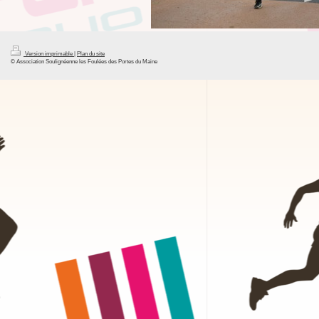
Version imprimable
|
Plan du site
© Association Soulignéenne les Foulées des Portes du Maine