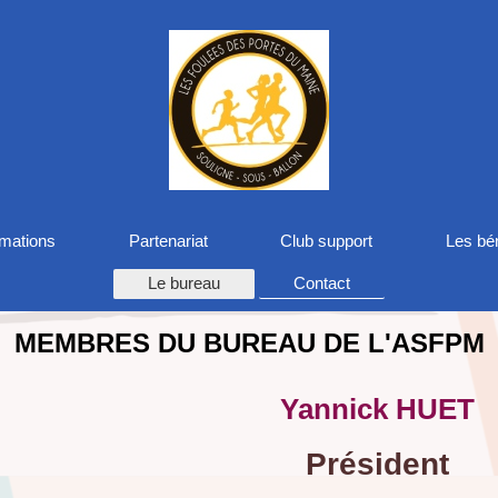
rmations
Partenariat
Club support
Les bé
Le bureau
Contact
MEMBRES DU BUREAU DE L'ASFPM
Yannick HUET
Président