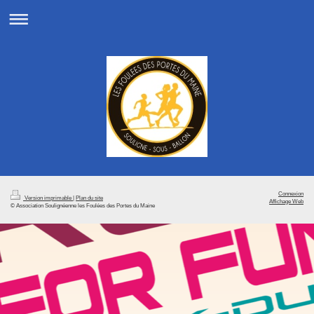
Connexion
Version imprimable
|
Plan du site
Affichage Web
© Association Soulignéenne les Foulées des Portes du Maine