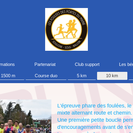
rmations
Partenariat
Club support
Les bé
1500 m
Course duo
5 km
10 km
L'épreuve phare des foulées, le 
mixte alternant route et chemin.
Une première petite boucle per
d'encouragements avant de s'en