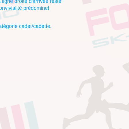
ligne droite d'arrivée reste
onvivialité prédomine!
atégorie cadet/cadette.