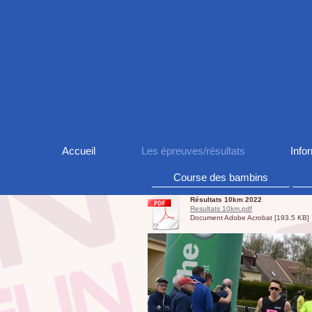
Accueil
Les épreuves/résultats
Info
Course des bambins
Résultats 10km 2022
Resultats 10km.pdf
Document Adobe Acrobat [193.5 KB]