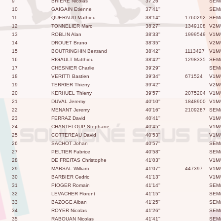
9
BRIÈRE Nicolas
37'26''
SEM
10
GAIGAIN Etienne
37'41''
SEM
11
QUERAUD Mathieu
38'14''
1760292
SEM
12
TONNELIER Marc
38'27''
1349108
V2M/
13
ROBLIN Alan
38'33''
1999549
V1M/
14
DROUET Bruno
38'35''
V2M/
15
BOUTRINGHIN Bertrand
38'42''
1113427
V1M/
16
RIGAULT Matthieu
38'42''
1298335
SEM
17
CHESNIER Charlie
39'29''
SEM
18
VERITTI Bastien
39'34''
671524
V1M/
19
TERRIER Thierry
39'42''
V2M/
20
KERHUEL Thierry
39'57''
2075204
V1M/
21
DUVAL Jeremy
40'10''
1848900
V1M/
22
MENANT Jeremy
40'16''
2109287
SEM
23
FERRAZ David
40'41''
V1M/
24
CHANTELOUP Stephane
40'45''
V1M/
25
COTTEREAU David
40'53''
V1M/
26
SACHOT Johan
40'57''
SEM
27
PELTIER Fabrice
40'58''
SEM
28
DE FREITAS Christophe
41'03''
V1M/
29
MARSAL William
41'07''
447397
V1M/
30
BARBIER Cedric
41'13''
V1M/
31
PIOGER Romain
41'14''
SEM
32
LEVACHER Florent
41'15''
SEM
33
BAZOGE Alban
41'25''
SEM
34
ROYER Nicolas
41'26''
SEM
35
RABOUAN Nicolas
41'41''
SEM