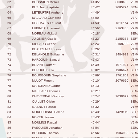
62
BOUSSION Michel
44'35''
803860
V3M/
63
KUS Jean-baptiste
44'42''
2085724
SEM
64
LETEURTRE Anthony
44'49''
V1M/
65
MALLARD Catherine
44'50''
V3F/
66
DESHAYES Laurent
44'53''
1811574
V1M/
67
LUBINEAU Laurent
44'56''
2163435
V2M/
68
MOREAU Mickael
45'18''
SEM
69
JUIGNIER Gaelle
45'23''
2155387
SEF/
70
RICHARD Cedric
45'24''
2168739
V2M/
71
BEAUCLAIR Ludovic
45'26''
V1M/
72
DELANGLE Guillaume
45'31''
1484971
V1M/
73
HARDOUIN Samuel
45'43''
V1M/
74
BRIANT Laurent
45'49''
1071921
V2M/
75
DEROUET Julie
46'02''
1986624
SEF/
76
BOURGOUIN Stephane
46'09''
1761859
V1M/
77
MULOT Florent
46'10''
2076670
SEM
78
MARCHAND Claude
46'13''
V3M/
79
MAILLARD Thomas
46'21''
SEM
80
CHEVEREAU Gregory
46'24''
2038092
SEM
81
QUILLET Olivier
46'29''
SEM
82
GASNOT Pascal
46'32''
V1M/
83
MORCHOISNE Helene
46'43''
1429111
SEF/
84
ROYER Jerome
46'43''
SEM
85
MOULINS Pascal
46'44''
V2M/
86
PASQUIER Jonathan
46'54''
SEM
87
BOURDIN Thomas
46'56''
1984983
SEM