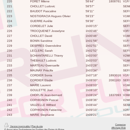
220
FORET Milene
58'44''
1808761
V1F/
221
CHOLLET Ludovic
58'57''
SEM
222
BAUDOT Pascaline
59'11''
SEF/
223
NOSTIGRACIA Hugues Olivier
59'23''
V1M/
224
GUERRE Aurélie
59'36''
SEF/
225
CORDELET Julie
1h00'15''
SEF/
226
TROCQUENET Josselyne
1h00'46''
V3F/
227
CHOLLET David
1h00'46''
V1M/
228
BONIN Sandrine
1h01'58''
V1F/
229
DESPRES Gwendoline
1h02'51''
SEF/
230
LECLERC Sarah
1h02'52''
SEF/
231
SCHIANTARELLI Thierry
1h03'00''
V2M/
232
THEBAULT Ludovic
1h03'03''
V1M/
233
MARTEAU Gwenaelle
1h03'28''
SEF/
234
MAUNAY Priscilla
1h03'34''
SEF/
235
CORDIER Sonia
1h07'18''
1893016
V1F/
236
CORDIER Elodie
1h08'00''
2081163
SEF/
237
MARIE Laurent
1h08'03''
V1M/
238
GOULETTE Joel
1h08'10''
V2M/
239
CHOPLIN Jean-bernard
1h08'24''
1837093
V3M/
240
COPHIGNON Pascal
1h08'36''
V2M/
241
VAUZELLE Wilfried
1h08'44''
SEM
242
COPHIGNON Fabienne
1h09'10''
V2F/
243
MARIE Stephanie
1h09'21''
V1M/
Connexion
Version imprimable
|
Plan du site
Affichage Web
© Association Soulignéenne les Foulées des Portes du Maine