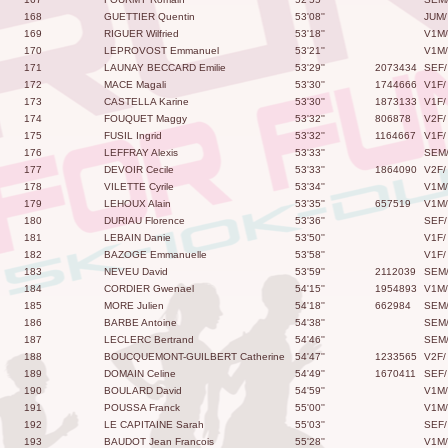
168
GUETTIER Quentin
53'08''
JUM/
169
RIGUER Wilfried
53'18''
V1M/
170
LEPROVOST Emmanuel
53'21''
V1M/
171
LAUNAY BECCARD Emilie
53'29''
2073434
SEF/
172
MACE Magali
53'30''
1744666
V1F/
173
CASTELLA Karine
53'30''
1873133
V1F/
174
FOUQUET Maggy
53'32''
806878
V2F/
175
FUSIL Ingrid
53'32''
1164667
V1F/
176
LEFFRAY Alexis
53'33''
SEM
177
DEVOIR Cecile
53'33''
1864090
V2F/
178
VILETTE Cyrile
53'34''
V1M/
179
LEHOUX Alain
53'35''
657519
V1M/
180
DURIAU Florence
53'36''
SEF/
181
LEBAIN Danie
53'50''
V1F/
182
BAZOGE Emmanuelle
53'58''
V1F/
183
NEVEU David
53'59''
2112039
SEM
184
CORDIER Gwenael
54'15''
1954893
V1M/
185
MORE Julien
54'18''
662984
SEM
186
BARBE Antoine
54'38''
SEM
187
LECLERC Bertrand
54'46''
SEM
188
BOUCQUEMONT-GUILBERT Catherine
54'47''
1233565
V2F/
189
DOMAIN Celine
54'49''
1670411
SEF/
190
BOULARD David
54'59''
V1M/
191
POUSSA Franck
55'00''
V1M/
192
LE CAPITAINE Sarah
55'03''
SEF/
193
BAUDOT Jean Francois
55'28''
V1M/