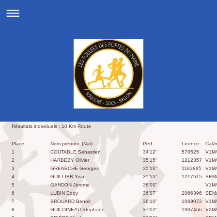
Résultats individuels : 10 Km Route
Place
Nom prénom (Nat)
Perf.
Licence
Cat/n
1
COUTABLE Sebastien
34'12''
570525
V1M/
2
HARBEBY Olivier
35'15''
1212357
V1M/
3
GRENECHE Georges
35'16''
1183885
V1M/
4
GUILLIER Yvan
35'55''
1217515
SEM
5
GANDON Jérome
36'00''
V1M/
6
LUBIN Eddy
36'07''
2066396
SEM
7
BROUARD Benoit
36'10''
1069072
V1M/
8
GUILOINEAU Stephane
37'02''
1907466
V2M/