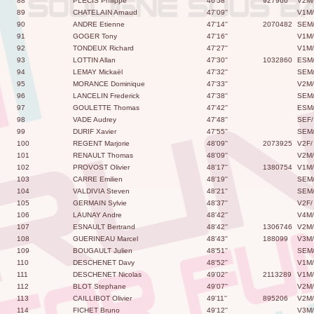
88
PLECIS Philippe
46'58''
927966
V2M/
89
CHATELAIN Arnaud
47'09''
V1M/
90
ANDRE Etienne
47'14''
2070482
SEM
91
GOGER Tony
47'16''
V1M/
92
TONDEUX Richard
47'27''
V1M/
93
LOTTIN Allan
47'30''
1032860
ESM
94
LEMAY Mickaël
47'32''
SEM
95
MORANCE Dominique
47'33''
V2M/
96
LANCELIN Frederick
47'38''
SEM
97
GOULETTE Thomas
47'42''
ESM
98
VADE Audrey
47'48''
SEF/
99
DURIF Xavier
47'55''
SEM
100
REGENT Marjorie
48'09''
2073925
V2F/
101
RENAULT Thomas
48'09''
V2M/
102
PROVOST Olivier
48'17''
1380754
V1M/
103
CARRE Emilien
48'19''
SEM
104
VALDIVIA Steven
48'21''
SEM
105
GERMAIN Sylvie
48'37''
V2F/
106
LAUNAY Andre
48'42''
V4M/
107
ESNAULT Bertrand
48'42''
1306746
V2M/
108
GUERINEAU Marcel
48'43''
188099
V3M/
109
BOUGAULT Julien
48'51''
SEM
110
DESCHENET Davy
48'52''
V1M/
111
DESCHENET Nicolas
49'02''
2113289
V1M/
112
BLOT Stephane
49'07''
V2M/
113
CAILLIBOT Olivier
49'11''
895206
V2M/
114
FICHET Bruno
49'12''
V3M/