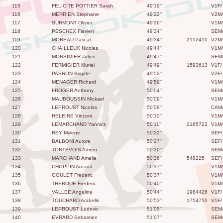
115
FELICITE POTTIER Sarah
49'19''
V1F/
116
MERRIEN Stephane
49'22''
V2M/
117
SURMONT Olivier
49'26''
V1M/
118
PESCHEX Flavien
49'34''
SEM
119
MOREAU Pascal
49'34''
2152410
V2M/
120
CHAILLEUX Nicolas
49'44''
V1M/
121
MONSIMIER Julien
49'47''
SEM
122
FERMIGIER Muriel
49'49''
1593613
V1F/
123
PASNON Brigitte
49'52''
V2F/
124
MENAGER Richard
49'59''
V1M/
125
FROGER Anthony
50'04''
SEM
126
MAUBOUSSIN Mickael
50'09''
V1M/
127
LEPROUST Nicolas
50'09''
CAM
128
HELEINE Vincent
50'10''
V1M/
129
LEMARCHAND Yannick
50'11''
2165722
V1M/
130
REY Mylene
50'22''
SEF/
131
BALBONI Aurore
50'27''
SEF/
132
TORTEVOIS Adrien
50'30''
SEM
133
MARCHAND Amelie
50'36''
548225
SEF/
134
CHOPPIN Arnaud
50'37''
V1M/
135
GOULET Frederic
50'37''
V1M/
136
THEROUE Frederic
50'40''
V1M/
137
VALLEE Angeline
50'44''
1984426
V1F/
138
TOUCHARD Arabelle
50'53''
1754750
V1F/
139
LEPROUST Ludovic
51'05''
SEM
140
EVRARD Sebastien
51'07''
SEM