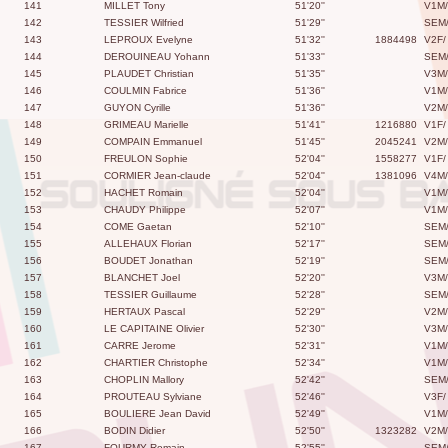
141
MILLET Tony
51'20''
V1M/
142
TESSIER Wilfried
51'29''
SEM
143
LEPROUX Evelyne
51'32''
1884498
V2F/
144
DEROUINEAU Yohann
51'33''
SEM
145
PLAUDET Christian
51'35''
V3M/
146
COULMIN Fabrice
51'36''
V1M/
147
GUYON Cyrille
51'36''
V2M/
148
GRIMEAU Marielle
51'41''
1216880
V1F/
149
COMPAIN Emmanuel
51'45''
2045241
V2M/
150
FREULON Sophie
52'04''
1558277
V1F/
151
CORMIER Jean-claude
52'04''
1381096
V4M/
152
HACHET Romain
52'04''
V1M/
153
CHAUDY Philippe
52'07''
V1M/
154
COME Gaetan
52'10''
SEM
155
ALLEHAUX Florian
52'17''
SEM
156
BOUDET Jonathan
52'19''
SEM
157
BLANCHET Joel
52'20''
V3M/
158
TESSIER Guillaume
52'28''
SEM
159
HERTAUX Pascal
52'29''
V2M/
160
LE CAPITAINE Olivier
52'30''
V3M/
161
CARRE Jerome
52'31''
V1M/
162
CHARTIER Christophe
52'34''
V1M/
163
CHOPLIN Mallory
52'42''
SEM
164
PROUTEAU Sylviane
52'46''
V3F/
165
BOULIERE Jean David
52'49''
V1M/
166
BODIN Didier
52'50''
1323282
V2M/
167
FOURMY Romain
52'55''
SEM