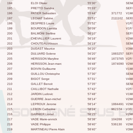
194
ELOI Olivier
55'30''
SEM
195
PRETTO Sandra
55'33''
SEF/
196
PATIER Sebastien
55'44''
371772
V1M/
197
LECHAT Sabine
55'51''
2111102
SEF/
198
DESPRES Laure
55'52''
V1F/
199
BOURDON Laetitia
56'09''
V1F/
200
BALMONI Stelline
56'10''
SEF/
201
CHEVALLIER Laurent
56'16''
V2M/
202
CHOUTEAU Alisson
56'19''
SEM
203
DUGAST Maurice
56'20''
V3M/
204
DULUARD Solene
56'20''
1883257
SEF/
205
HERISSON Maryline
56'46''
1673765
V2F/
206
HERISSON Jean-marc
56'48''
1874090
V2M/
207
BOIVIN Guillaume
57'20''
V1M/
208
GUILLOU Christophe
57'30''
SEM
209
BIGOT Serge
57'31''
V4M/
210
GALLET Benoit
57'35''
SEM
211
CAILLIBOT Nathalie
57'42''
V2F/
212
JARDIN Ludovic
57'48''
V1M/
213
GUERRE Jean-michel
58'14''
V2M/
214
LEPROUX Jerome
58'14''
1884491
V2M/
215
LEBON Catherine
58'24''
962374
V3F/
216
GARNIER Lionel
58'25''
V2M/
217
VADE Marie-annick
58'38''
104268
V2F/
218
VADE Philippe
58'40''
536130
V2M/
219
MARTINEAU Pierre Alain
58'40''
V3M/