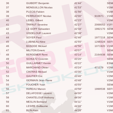
36
GUIBERT Benjamin
41'44''
SEM
37
MONGUILLON Nicolas
41'53''
V1M/
38
PLECIS Fabien
41'56''
V1M/
39
PERRUCHOT Nicolas
42'00''
910671
V1M/
40
LEBEL Gilbert
42'15''
V1M/
41
TRIFAUT Severine
42'27''
2068052
V1F/
42
LE GOFF Sebastien
42'34''
1992170
SEM
43
VISDELOUP Laurent
42'38''
V2M/
44
SOYER Paul
42'46''
1977218
SEM
45
LUBINEAU Aline
42'55''
1298328
SEF/
46
BASOGE Mickael
42'56''
1071920
V1M/
47
MILITON Emeric
43'07''
SEM
48
BERGEMER Remi
43'14''
2164938
SEM
49
SCHULTZ Corentin
43'20''
SEM
50
GUILLARMET Kentin
43'22''
ESM
51
MARCHAND Olivier
43'24''
471179
V2M/
52
CINTRAS Mickael
43'30''
V1M/
53
GAUTIER Eric
43'46''
V2M/
54
GERMAIN Jean Pierre
43'48''
V2M/
55
FOUCHER Yvan
43'55''
SEM
56
HUREAU Manon
43'58''
1999538
SEF/
57
DELAFOSSE Laurent
44'00''
V2M/
58
CHANTELOUP Anthony
44'06''
V1M/
59
MESLIN Bertrand
44'11''
V1M/
60
LESIRE Guillaume
44'16''
V1M/
61
BLIN Alain
44'28''
V3M/