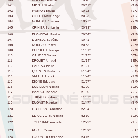
100
MOULINS Pascal
50'20''
V2M/
101
NEVEU Nicolas
50'21''
V1M/
102
PASNON Brigitte
50'22''
V2F/
103
GILLET Marie-ange
50'23''
V1F/
104
MOREAU Christian
50'27''
V2M/
105
CRINIER Benjamin
50'33''
SEM
106
BLONDEAU Patrice
50'34''
V2M/
107
LIGNEUL Eugénie
50'41''
SEF/
108
MOREAU Pascal
50'53''
V2M/
109
DEROUET Jean-paul
51'01''
V2M/
110
GAUTIER Dorian
51'13''
SEM
111
DROUET Arnaud
51'14''
SEM
112
HAREAU Pierre
51'21''
V2M/
113
QUENTIN Guillaume
51'24''
SEM
114
VALLEE Franck
51'24''
V1M/
115
DIONE Edouard
51'27''
V3M/
116
DUBILLON Nicolas
51'29''
SEM
117
BAZOGE Isabelle
51'30''
V2F/
118
THIBAUD Ludovic
51'37''
V1M/
119
DUGAST Maurice
51'47''
V3M/
120
LECHESNE Christine
52'04''
SEF/
121
DE OLIVEIRA Nicolas
52'19''
SEM
122
TOUCHARD Arabelle
52'22''
V1F/
123
PORET Celine
52'39''
SEF/
124
FOURNIER Stephane
53'16''
V1M/