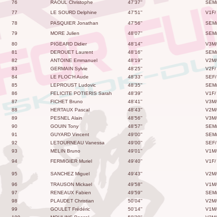
76
RAOUL Christophe
47'37''
SEM
77
LE SOURD Delphine
47'51''
V1F/
78
PASQUIER Jonathan
47'56''
SEM
79
MORE Julien
48'07''
SEM
80
PIGEARD Didier
48'14''
V3M/
81
DEROUET Laurent
48'16''
SEM
82
ANTOINE Emmanuel
48'19''
V2M/
83
GERMAIN Sylvie
48'25''
V2F/
84
LE FLOC'H Aude
48'33''
SEF/
85
LEPROUST Ludovic
48'35''
SEM
86
FELICITE POTIERIS Sarah
48'39''
V1F/
87
FICHET Bruno
48'41''
V3M/
88
HERTAUX Pascal
48'43''
V2M/
89
PESNEL Alain
48'56''
V3M/
90
GOUIN Tony
48'57''
SEM
91
GUYARD Vincent
49'00''
SEM
92
LETOURNEAU Vanessa
49'00''
SEF/
93
MELIN Bruno
49'01''
V1M/
94
FERMIGIER Muriel
49'40''
V1F/
95
SANCHEZ Miguel
49'43''
V2M/
96
TRAUSON Mickael
49'58''
V1M/
97
RENEAUX Fabien
49'59''
SEM
98
PLAUDET Christian
50'04''
V2M/
99
GOULET Frédéric
50'14''
V1M/