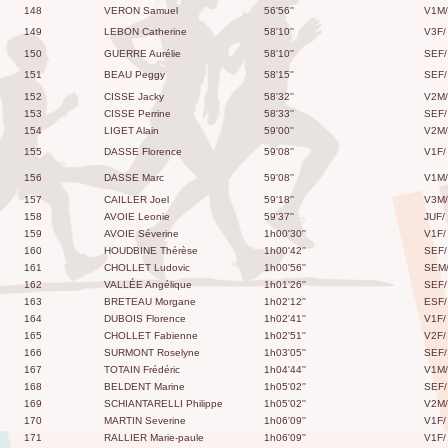
148
VERON Samuel
56'56''
V1M/
149
LEBON Catherine
58'10''
V3F/
150
GUERRE Aurélie
58'10''
SEF/
151
BEAU Peggy
58'15''
SEF/
152
CISSE Jacky
58'32''
V2M/
153
CISSE Perrine
58'33''
SEF/
154
LIGET Alain
59'00''
V2M/
155
DASSE Florence
59'08''
V1F/
156
DASSE Marc
59'08''
V1M/
157
CAILLER Joel
59'18''
V3M/
158
AVOIE Leonie
59'37''
JUF/
159
AVOIE Séverine
1h00'30''
V1F/
160
HOUDBINE Thérèse
1h00'42''
SEF/
161
CHOLLET Ludovic
1h00'56''
SEM
162
VALLÉE Angélique
1h01'26''
SEF/
163
BRETEAU Morgane
1h02'12''
ESF/
164
DUBOIS Florence
1h02'41''
V1F/
165
CHOLLET Fabienne
1h02'51''
V2F/
166
SURMONT Roselyne
1h03'05''
SEF/
167
TOTAIN Frédéric
1h04'44''
V1M/
168
BELDENT Marine
1h05'02''
SEF/
169
SCHIANTARELLI Philippe
1h05'02''
V2M/
170
MARTIN Severine
1h06'09''
V1F/
171
RALLIER Marie-paule
1h06'09''
V1F/