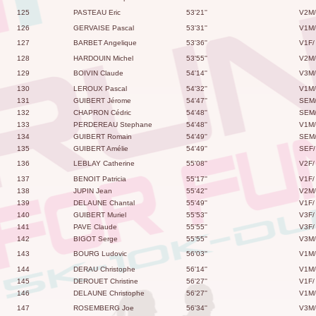
125
PASTEAU Eric
53'21''
V2M/
126
GERVAISE Pascal
53'31''
V1M/
127
BARBET Angelique
53'36''
V1F/
128
HARDOUIN Michel
53'55''
V2M/
129
BOIVIN Claude
54'14''
V3M/
130
LEROUX Pascal
54'32''
V1M/
131
GUIBERT Jérome
54'47''
SEM
132
CHAPRON Cédric
54'48''
SEM
133
PERDEREAU Stephane
54'48''
V1M/
134
GUIBERT Romain
54'49''
SEM
135
GUIBERT Amélie
54'49''
SEF/
136
LEBLAY Catherine
55'08''
V2F/
137
BENOIT Patricia
55'17''
V1F/
138
JUPIN Jean
55'42''
V2M/
139
DELAUNE Chantal
55'49''
V1F/
140
GUIBERT Muriel
55'53''
V3F/
141
PAVE Claude
55'55''
V3F/
142
BIGOT Serge
55'55''
V3M/
143
BOURG Ludovic
56'03''
V1M/
144
DERAU Christophe
56'14''
V1M/
145
DEROUET Christine
56'27''
V1F/
146
DELAUNE Christophe
56'27''
V1M/
147
ROSEMBERG Joe
56'34''
V3M/