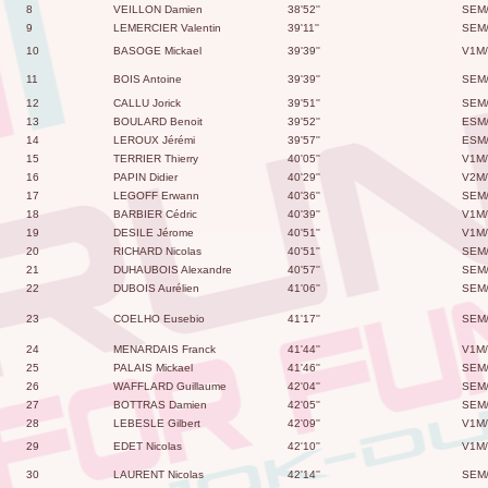
8
VEILLON Damien
38'52''
SEM
9
LEMERCIER Valentin
39'11''
SEM
10
BASOGE Mickael
39'39''
V1M/
11
BOIS Antoine
39'39''
SEM
12
CALLU Jorick
39'51''
SEM
13
BOULARD Benoit
39'52''
ESM
14
LEROUX Jérémi
39'57''
ESM
15
TERRIER Thierry
40'05''
V1M/
16
PAPIN Didier
40'29''
V2M/
17
LEGOFF Erwann
40'36''
SEM
18
BARBIER Cédric
40'39''
V1M/
19
DESILE Jérome
40'51''
V1M/
20
RICHARD Nicolas
40'51''
SEM
21
DUHAUBOIS Alexandre
40'57''
SEM
22
DUBOIS Aurélien
41'06''
SEM
23
COELHO Eusebio
41'17''
SEM
24
MENARDAIS Franck
41'44''
V1M/
25
PALAIS Mickael
41'46''
SEM
26
WAFFLARD Guillaume
42'04''
SEM
27
BOTTRAS Damien
42'05''
SEM
28
LEBESLE Gilbert
42'09''
V1M/
29
EDET Nicolas
42'10''
V1M/
30
LAURENT Nicolas
42'14''
SEM