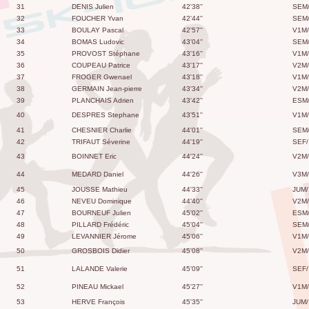
31
DENIS Julien
42'38''
SEM
32
FOUCHER Yvan
42'44''
SEM
33
BOULAY Pascal
42'57''
V1M/
34
BOMAS Ludovic
43'04''
SEM
35
PROVOST Stéphane
43'16''
V1M/
36
COUPEAU Patrice
43'17''
V2M/
37
FROGER Gwenael
43'18''
V1M/
38
GERMAIN Jean-pierre
43'34''
V2M/
39
PLANCHAIS Adrien
43'42''
ESM
40
DESPRES Stephane
43'51''
V1M/
41
CHESNIER Charlie
44'01''
SEM
42
TRIFAUT Séverine
44'19''
SEF/
43
BOINNET Eric
44'24''
V2M/
44
MEDARD Daniel
44'26''
V3M/
45
JOUSSE Mathieu
44'33''
JUM/
46
NEVEU Dominique
44'40''
V2M/
47
BOURNEUF Julien
45'02''
ESM
48
PILLARD Frédéric
45'04''
SEM
49
LEVANNIER Jérome
45'06''
V1M/
50
GROSBOIS Didier
45'08''
V2M/
51
LALANDE Valerie
45'09''
SEF/
52
PINEAU Mickael
45'27''
V1M/
53
HERVE François
45'35''
JUM/