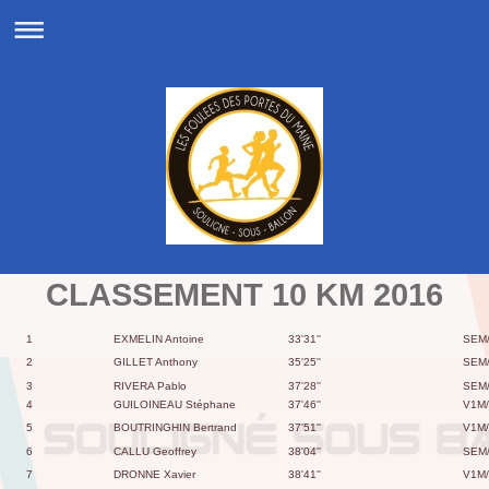
CLASSEMENT 10 KM 2016
1
EXMELIN Antoine
33'31''
SEM
2
GILLET Anthony
35'25''
SEM
3
RIVERA Pablo
37'28''
SEM
4
GUILOINEAU Stéphane
37'46''
V1M/
5
BOUTRINGHIN Bertrand
37'51''
V1M/
6
CALLU Geoffrey
38'04''
SEM
7
DRONNE Xavier
38'41''
V1M/