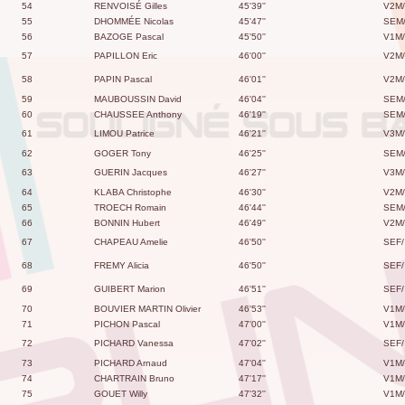
54
RENVOISÉ Gilles
45'39''
V2M/
55
DHOMMÉE Nicolas
45'47''
SEM
56
BAZOGE Pascal
45'50''
V1M/
57
PAPILLON Eric
46'00''
V2M/
58
PAPIN Pascal
46'01''
V2M/
59
MAUBOUSSIN David
46'04''
SEM
60
CHAUSSEE Anthony
46'19''
SEM
61
LIMOU Patrice
46'21''
V3M/
62
GOGER Tony
46'25''
SEM
63
GUERIN Jacques
46'27''
V3M/
64
KLABA Christophe
46'30''
V2M/
65
TROECH Romain
46'44''
SEM
66
BONNIN Hubert
46'49''
V2M/
67
CHAPEAU Amelie
46'50''
SEF/
68
FREMY Alicia
46'50''
SEF/
69
GUIBERT Marion
46'51''
SEF/
70
BOUVIER MARTIN Olivier
46'53''
V1M/
71
PICHON Pascal
47'00''
V1M/
72
PICHARD Vanessa
47'02''
SEF/
73
PICHARD Arnaud
47'04''
V1M/
74
CHARTRAIN Bruno
47'17''
V1M/
75
GOUET Willy
47'32''
V1M/