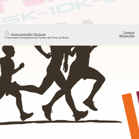
elle zone de texte >>
Connexion
Version imprimable
|
Plan du site
Affichage Web
© Association Soulignéenne les Foulées des Portes du Maine